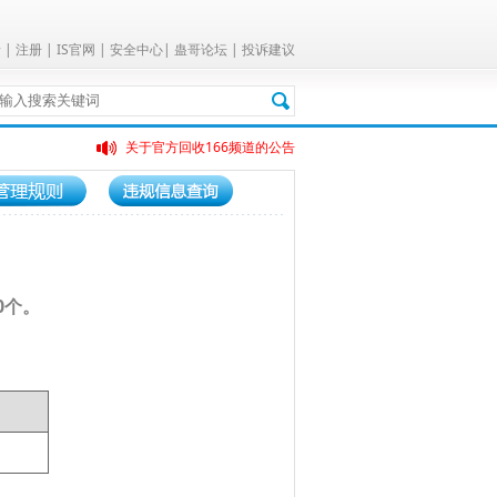
录
|
注册
|
IS官网
|
安全中心
|
蛊哥论坛
|
投诉建议
关于官方回收166频道的公告
客服温馨提示
0个。