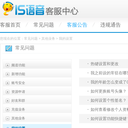
客服首页
常见问题
客服公告
违规通告
您现在的位置：常见问题 > 其他业务 > 我的设置
常见问题
热键设置和更改
频道功能
我之前设的常驻在哪
新增功能
基础功能
我的年龄怎么变成了
账号安全
语音问题
大乱斗功能
如何更换账号头像？
资源申请
公会管理
氪金团
密保问题
如何设置个性签名？
好友和群
直播问题
红包大作战
实名认证
各类资源申请
如何查看修改个人资
礼物问题
充值业务
官方客服10000咨询方式
密保邮箱
靓号申请
好友功能
其他业务
如何设置功能快捷键
绑定手机
推荐排行
群组功能
元宝充值
账号申诉
IS会员