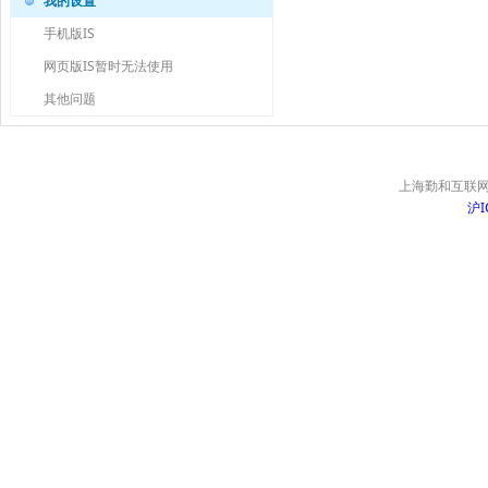
我的设置
密码安全
紫钻会员
手机版IS
网页版IS暂时无法使用
其他问题
上海勤和互联网
沪I