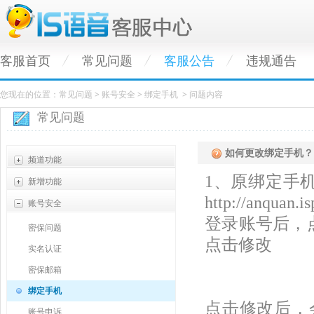
客服首页
常见问题
客服公告
违规通告
您现在的位置：常见问题 > 账号安全 > 绑定手机 > 问题内容
常见问题
如何更改绑定手机？
频道功能
1、
原绑定手
新增功能
基础功能
http://anquan.i
账号安全
语音问题
大乱斗功能
登录账号后，
公会管理
氪金团
密保问题
点击修改
直播问题
红包大作战
实名认证
礼物问题
官方客服10000咨询方式
密保邮箱
绑定手机
点
击修改后，
账号申诉