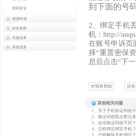
到下面的号码
密码安全
资源申请
2、绑定手机
好友和群
各类资源申请
机：
http://anq
充值业务
靓号申请
好友功能
在账号申诉页
其他业务
推荐排行
群组功能
元宝充值
择“重置密保
IS会员
我的设置
息后点击“下
紫钻会员
手机版IS
网页版IS暂时无法使用
其他问题
对我有帮助
还有
其他相关问题
1、
关于手机验证码收
2、
验证码收取次数过
3、
短信验证码收不到
4、
怎样绑定绑定手机
5、
怎样解除手机绑定